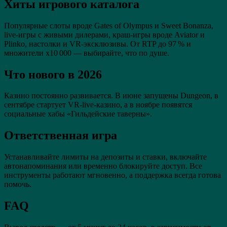
Хиты игрового каталога
Популярные слоты вроде Gates of Olympus и Sweet Bonanza,
live-игры с живыми дилерами, краш-игры вроде Aviator и
Plinko, настолки и VR-эксклюзивы. От RTP до 97 % и
множители х10 000 — выбирайте, что по душе.
Что нового в 2026
Казино постоянно развивается. В июне запущены Dungeon, в
сентябре стартует VR-live-казино, а в ноябре появятся
социальные хабы «Гильдейские таверны».
Ответственная игра
Устанавливайте лимиты на депозиты и ставки, включайте
автонапоминания или временно блокируйте доступ. Все
инструменты работают мгновенно, а поддержка всегда готова
помочь.
FAQ