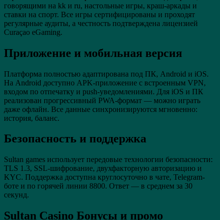
говорящими на kk и ru, настольные игры, краш-аркады и
ставки на спорт. Все игры сертифицированы и проходят
регулярные аудиты, а честность подтверждена лицензией
Curaçao eGaming.
Приложение и мобильная версия
Платформа полностью адаптирована под ПК, Android и iOS.
На Android доступно APK-приложение с встроенным VPN,
входом по отпечатку и push-уведомлениями. Для iOS и ПК
реализован прогрессивный PWA-формат — можно играть
даже офлайн. Все данные синхронизируются мгновенно:
история, баланс.
Безопасность и поддержка
Sultan games использует передовые технологии безопасности:
TLS 1.3, SSL-шифрование, двухфакторную авторизацию и
KYC. Поддержка доступна круглосуточно в чате, Telegram-
боте и по горячей линии 8800. Ответ — в среднем за 30
секунд.
Sultan Casino Бонусы и промо