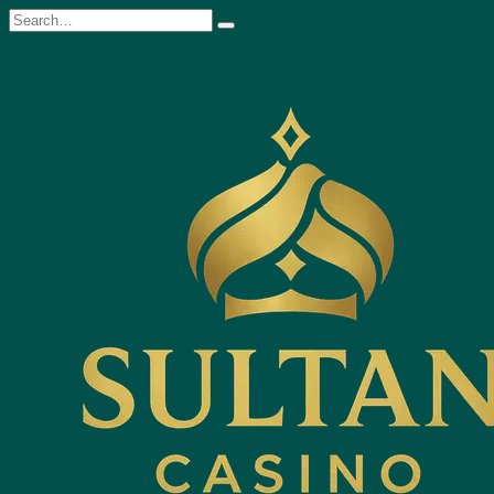
Skip
Search
to
for:
content