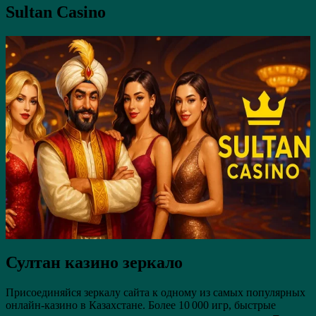
Sultan Casino
Султан казино зеркало
Присоединяйся зеркалу сайта к одному из самых популярных
онлайн-казино в Казахстане. Более 10 000 игр, быстрые