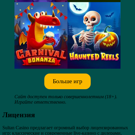
Больше игр
Сайт доступен только совершеннолетним (18+).
Играйте ответственно.
Лицензия
Sultan Casino предлагает огромный выбор лицензированных
игр: классические и современные live-казино с дилерами,