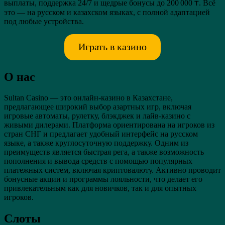
выплаты, поддержка 24/7 и щедрые бонусы до 200 000 ₸. Всё
это — на русском и казахском языках, с полной адаптацией
под любые устройства.
Играть в казино
О нас
Sultan Casino — это онлайн-казино в Казахстане,
предлагающее широкий выбор азартных игр, включая
игровые автоматы, рулетку, блэкджек и лайв-казино с
живыми дилерами. Платформа ориентирована на игроков из
стран СНГ и предлагает удобный интерфейс на русском
языке, а также круглосуточную поддержку. Одним из
преимуществ является быстрая рега, а также возможность
пополнения и вывода средств с помощью популярных
платежных систем, включая криптовалюту. Активно проводит
бонусные акции и программы лояльности, что делает его
привлекательным как для новичков, так и для опытных
игроков.
Слоты